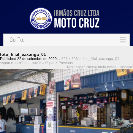
Go To...
foto_filial_caxanga_01
Published 22 de setembro de 2020 at
528 × 396
in
foto_filial_caxanga_01
<span class="meta-nav">←</span> Previous
Next <span class="meta-nav">→</span>