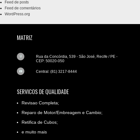
Feed de posts
Feed de comentários
WordPress.org
MATRIZ
Rua da Concórdia, 539 - São José, Recife / PE -
CEP: 50020-050
Central: (81) 3217-8444
SERVICOS DE QUALIDADE
Revisao Completa;
Reparo de Motor/Embreagem e Cambio;
Retifica de Cubos;
e muito mais